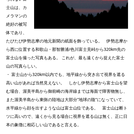
士山は、カ
メラマンの
絶好の被写
体であり、
たびたび伊勢志摩の地元新聞の紙面を飾っている。 伊勢志摩か
ら西に位置する和歌山・那智勝浦/色川富士見峠から320km先の
富士山を撮った写真もある。 これが、最も遠くから捉えた富士
山の写真らしい。
・ 富士山から320km以内でも、地平線から突き出て視界を遮る
高い山があれば当然見えない。 しかし伊勢志摩から富士山を望
む場合、渥美半島から御前崎の海岸線までは海面で障害物無し、
また渥美半島から東側の陸地は大部分”地球の陰”になっていて、
水平線から顔を出すような山は富士山位である。 富士山は断ト
ツに高いので、遠くから見る場合に視界を遮る山は無く、正に日
本の象徴に相応しい山であると言える。