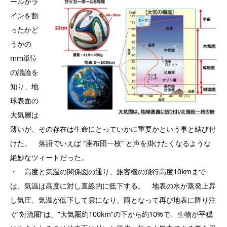
ールがラ
インを割
ったかど
うかの
mm単位
の議論を
知り、地
球表面の
大気層は
薄いが、その存在は生命にとっていかに重要かという事と結び付
けた。 落語でいえば “座布団一枚” と声を掛けたくなるような
絶妙なツィートだった。
・ 高度と気温の関係図の通り、旅客機の飛行高度10kmまで
は、気温は高度に対し直線的に低下する。 地表の水が蒸発上昇
し気圧、気温が低下して雲になり、雨となって再び地表に降り注
ぐ”対流圏”は、”大気圏約100km”の下から約10%で、生物が平穏