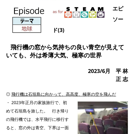
エピ
ソー
ド(3)
飛行機の窓から気持ちの良い青空が見えて
いても、外は希薄大気、極寒の世界
2023/6月 平 林
正 志
◎
飛行機は石垣島に向かって、高高度、極寒の空を飛んだ
・ 2023年正月の家族旅行で、初
めて石垣島を旅した。 行き帰り
の飛行機では、水平飛行に移行す
ると、窓の外は青空、下界は一面