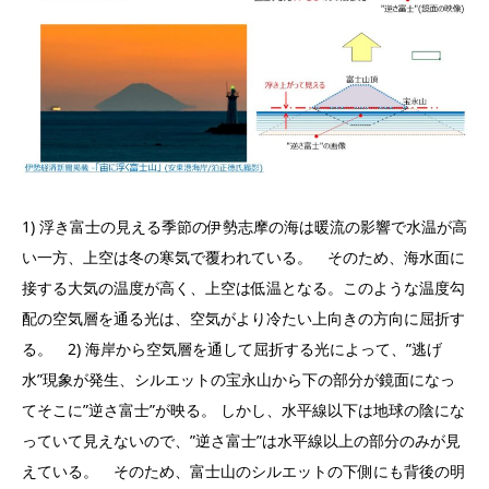
1) 浮き富士の見える季節の伊勢志摩の海は暖流の影響で水温が高
い一方、上空は冬の寒気で覆われている。 そのため、海水面に
接する大気の温度が高く、上空は低温となる。このような温度勾
配の空気層を通る光は、空気がより冷たい上向きの方向に屈折す
る。 2) 海岸から空気層を通して屈折する光によって、”逃げ
水”現象が発生、シルエットの宝永山から下の部分が鏡面になっ
てそこに”逆さ富士”が映る。 しかし、水平線以下は地球の陰にな
っていて見えないので、”逆さ富士”は水平線以上の部分のみが見
えている。 そのため、富士山のシルエットの下側にも背後の明