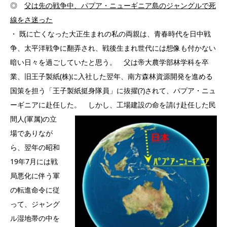
◎
父は先の戦争中、パプア・ニューギニア島のジャングルで死
線をさ迷った
・ 既に亡くなった大正生まれの私の両親は、青春時代を日中戦
争、太平洋戦争に翻弄され、戦後生まれ世代には想像も付かない
暗い日々を過ごしていたと思う。 父は帝大農学部林学科を卒
業、旧王子製紙(株)に入社した翌年、南方森林資源開発を進める
国策を担う「王子製紙挺身隊員」に抜擢(?)されて、パプア・ニュ
ーギニアに赴任した。
しかし、工場建設の命を請け赴任した民
間人(軍属)の立
場でありなが
ら、翌年の昭和
19年7月には戦
局悪化に伴う軍
の転進命令に従
って、ジャング
ル湿地帯の中を