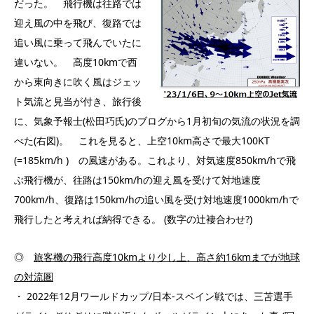
だった。 飛行機は往路では
迎え風の中を飛び、復路では
追い風に乗って飛んでいたに
違いない。 高度10kmで西
から東向きに吹く風はジェッ
ト気流と見当が付き、旅行後
に、気象予報士(松田巧氏)のブログから1月初旬の気流の状況を調
べた(右図)。 これを見ると、上空10km高さで最大100KT
(=185km/h ) の風速がある。これより、対気速度850km/hで飛
ぶ飛行機が、往路は150km/hの迎え風を受けて対地速度
700km/h、復路は150km/hの追い風を受け対地速度1000km/hで
飛行したと考えれば納得できる。 (数字の辻褄合わせ?)
◎
旅客機の飛行高度
10km
より少し上、高さ約
16km
までが地球
の対流圏
・ 2022年12月ワールドカップ/日本-スペイン戦では、三苫選手