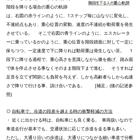
階段を降りる場合の重心の軌跡
は、右図の赤ラインのように、1ステップ毎に山なりに変化し、
不連続点もあり、重心位置の変動、速度の不連続が動荷重を発生
させている。 そこで右図の青ラインのように、エスカレータ
ーに乗っているかのように、重心位置を階段踏面に対して一定に
保ちつつ、一定速度で下に降りれば動荷重は発生しない筈。 1
段下に降りる過程で、重心高さを意識しながら膝を曲げ、踏み面
で体を停止させる事なくそのまま階段下まで進む。 そうすれば
足音を立てず関節にも負荷を与えず、しかも高齢者らしからぬ速
さで降りて行ける事、請け合いである。 [補足」(後の記述参
照)
◎
自転車で、歩道の段差を越える時の衝撃軽減の方法
・ 近くに出かける時は、自転車にも良く乗る。 車両扱いなので
車道走行が基本でも、交通状況に応じて歩道を走る事も多い。
ただし、大通り沿いの歩道は、大通りにつながる細い車道で分断