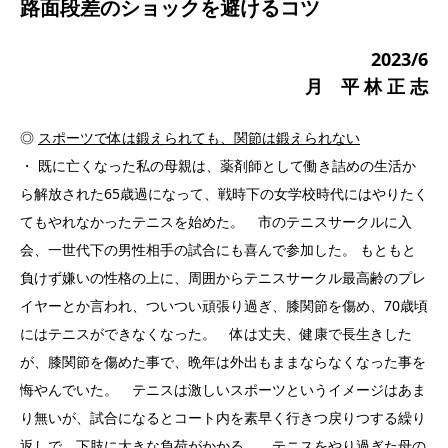
路面段差のショックを避けるコツ
2023/6
月 平 林 正 志
◎
スポーツで体は鍛えられても、関節は鍛えられない
・ 既に亡くなった私の母親は、薬剤師として働き詰めの生活か
ら解放された65歳過になって、戦時下の女学校時代にはやりたく
てもやれなかったテニスを始めた。 市のテニスサークルに入
会、一世代下の男性相手の試合にも喜んで参加した。 もともと
負けず嫌いの性格の上に、周囲からテニスサークル最高齢のプレ
イヤーとか言われ、ついつい頑張り過ぎ、膝関節を傷め、70歳頃
にはテニスができなくなった。 体は丈夫、健康で長生きした
が、膝関節を傷めた事で、晩年は外出もままならなくなった事を
悔やんでいた。 テニスは激しいスポーツというイメージはあま
り無いが、試合になるとコート内を素早く行きつ戻りつする繰り
返しで、下肢に大きな負荷がかかる。 テニスをやり過ぎた母の