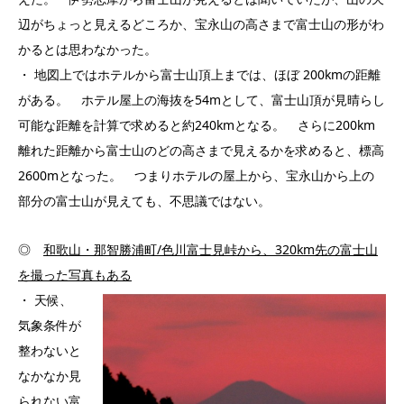
辺がちょっと見えるどころか、宝永山の高さまで富士山の形がわ
かるとは思わなかった。
・ 地図上ではホテルから富士山頂上までは、ほぼ 200kmの距離
がある。 ホテル屋上の海抜を54mとして、富士山頂が見晴らし
可能な距離を計算で求めると約240kmとなる。 さらに200km
離れた距離から富士山のどの高さまで見えるかを求めると、標高
2600mとなった。 つまりホテルの屋上から、宝永山から上の
部分の富士山が見えても、不思議ではない。
◎
和歌山・那智勝浦町
/
色川富士見峠から、
320km
先の富士山
を撮った写真もある
・ 天候、
気象条件が
整わないと
なかなか見
られない富