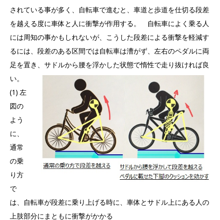
されている事が多く、自転車で進むと、車道と歩道を仕切る段差
を越える度に車体と人に衝撃が作用する。 自転車によく乗る人
には周知の事かもしれないが、こうした段差による衝撃を軽減す
るには、段差のある区間では自転車は漕がず、左右のペダルに両
足を置き、サドルから腰を浮かした状態で惰性で走り抜ければ良
い。
(1) 左
図の
よう
に、
通常
の乗
り方
で
は、自転車が段差に乗り上げる時に、車体とサドル上にある人の
上肢部分にまともに衝撃がかかる