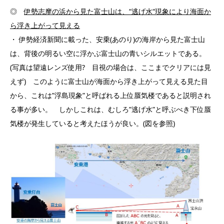
◎
伊勢志摩の浜から見た富士山は、
“
逃げ水
“
現象により海面か
ら浮き上がって見える
・ 伊勢経済新聞に載った、安乗(あのり)の海岸から見た富士山
は、背後の明るい空に浮かぶ富士山の青いシルエットである。
(写真は望遠レンズ使用? 目視の場合は、ここまでクリアには見
えず) このように富士山が海面から浮き上がって見える見た目
から、これは”浮島現象”と呼ばれる上位蜃気楼であると説明され
る事が多い。 しかしこれは、むしろ”逃げ水”と呼ぶべき下位蜃
気楼が発生していると考えたほうが良い。(図を参照)