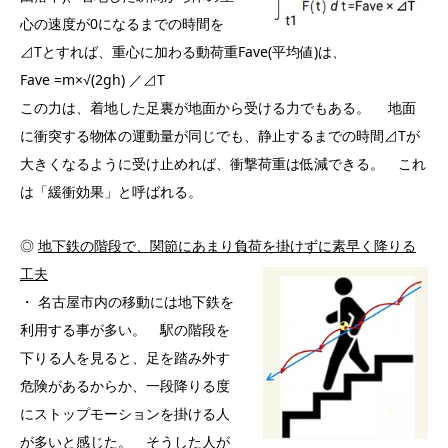
心の速度が0になるまでの時間を
⊿Tとすれば、重心に加わる動荷重Fave(平均値)は、
Fave =m×√(2gh) ／⊿T
この力は、着地した足裏が地面から受ける力でもある。 地面
に衝突する物体の運動量が同じでも、静止するまでの時間⊿Tが
大きくなるように受け止めれば、衝撃荷重は低減できる。 これ
は「緩衝効果」と呼ばれる。
◎
地下鉄の階段で、関節にあまり負荷を掛けずに素早く降りる
工夫
・ 名古屋市内の移動には地下鉄を
利用する事が多い。 駅の階段を
下りる人を見ると、足を踏み外す
危険があるからか、一段降りる度
にストップモーションを掛ける人
が多いと感じた。 そうした人が