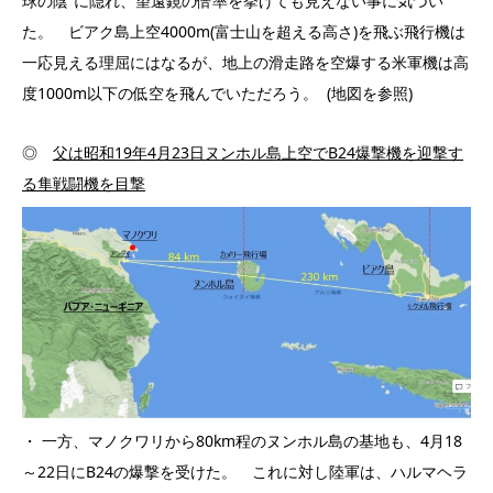
球の陰”に隠れ、望遠鏡の倍率を挙げても見えない事に気づい
た。 ビアク島上空4000m(富士山を超える高さ)を飛ぶ飛行機は
一応見える理屈にはなるが、地上の滑走路を空爆する米軍機は高
度1000m以下の低空を飛んでいただろう。 (地図を参照)
◎
父は昭和
19
年
4
月
23
日ヌンホル島上空で
B24
爆撃機を迎撃す
る隼戦闘機を目撃
・ 一方、マノクワリから80km程のヌンホル島の基地も、4月18
～22日にB24の爆撃を受けた。 これに対し陸軍は、ハルマヘラ