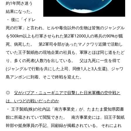
約1年間さ迷う
結果になった。
・ 後に「イドレ
死の行軍」と言われ、ヒルや毒虫以外の生物は皆無のジャングル
を500km以上も行軍させられた第2軍12000人の将兵の90%が餓
死、病死した。 第2軍司令部があったマノクワリ近隣で活動し
ていた王子製紙他の現地企業の社員も、軍隊とほぼ同じ道をたど
り、多くの死者(人数?)を出している。 父は九死に一生を得て
(ジャングルで行動を共にした上司、同僚1人と3人生還)、ジャワ
島アンボンに到着、そこで終戦を迎えた。
◎
父がパプア・ニューギニアで目撃した日米軍機の空中戦と
は、いつどの戦いだったのか
・ 王子製紙(株)の社内誌「南方事業史」が、たまたま愛知県図書
館に所蔵されていて閲覧できた。 南方事業史には、旧王子製紙
幹部や挺身隊員の手記、回顧録が掲載されている。 それによれ