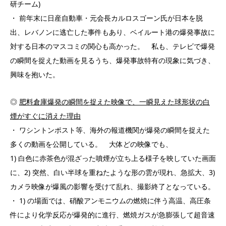
研チーム)
・ 前年末に日産自動車・元会長カルロスゴーン氏が日本を脱
出、レバノンに逃亡した事件もあり、ベイルート港の爆発事故に
対する日本のマスコミの関心も高かった。 私も、テレビで爆発
の瞬間を捉えた動画を見るうち、爆発事故特有の現象に気づき、
興味を抱いた。
◎
肥料倉庫爆発の瞬間を捉えた映像で、一瞬見えた球形状の白
煙がすぐに消えた理由
・ ワシントンポスト等、海外の報道機関が爆発の瞬間を捉えた
多くの動画を公開している。 大体どの映像でも、
1) 白色に赤茶色が混ざった噴煙が立ち上る様子を映していた画面
に、2) 突然、白い半球を重ねたような形の雲が現れ、急拡大、3)
カメラ映像が爆風の影響を受けて乱れ、撮影終了となっている。
・ 1) の場面では、硝酸アンモニウムの燃焼に伴う高温、高圧条
件により化学反応が爆発的に進行、燃焼ガスが急膨張して超音速