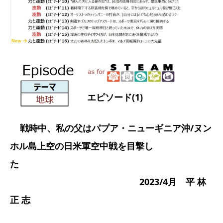
エピソード(1)
戦時中、私の父はパプア・ニューギニア沖/ヌン
ホル島上空の日米軍空中戦を目撃し
た
2023/4月 平 林
正 志