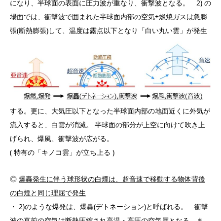
になり、半球面の表面に圧力波が重なり、衝撃波となる。 2) の
場面では、衝撃波で囲まれた半球面内部の空気+燃焼ガスは急膨
張(断熱膨張)して、温度は露点以下となり「白
い丸い雲」が発生
する。更に、大気圧以下となった半球面内部の地面近くに外気が
流入すると、白雲が消滅。 半球面の部分が上空に向けて吹き上
げられ、爆風、衝撃波が広がる。
( 特有の「キノコ雲」が立ち上る )
◎
爆轟発生に伴う球形状の白煙は、超音速で移動する物体背後
の白煙と同じ理屈で発生
・ 2)のような爆発は、爆轟(デトネーション)と呼ばれる。 衝撃
波の直前の空気は断熱圧縮され高温・高圧の空気層
となる。ま