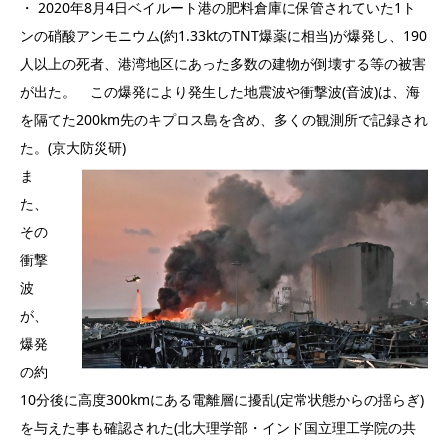
・ 2020年8月4日ベイルート港の肥料倉庫に保管されていた1ト
ンの硝酸アンモニウム(約1.33ktのTNT爆薬に相当)が爆発し、190
人以上の死者、港湾地区にあった多数の建物が倒壊する等の被害
が出た。 この爆発により発生した地震波や衝撃波(音波)は、海
を隔てた200km先のキプロス島を含め、多くの観測所で記録され
た。(京大防災研)
ま
た、
その
衝撃
波
が、
爆発
の約
10分後に高度300kmにある電離層に擾乱(定常状態からの揺らぎ)
を与えた事も確認された(北大理学部・インド国立理工学院の共