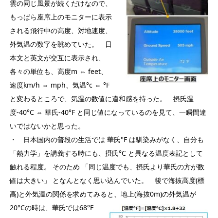
雲の同じ風景が続くだけなので、
もっぱら座席上のモニターに表示
される飛行中の高度、対地速度、
外気温の数字を眺めていた。 日
本文と英文が交互に表示され、
各々の単位も、高度m ⇔ feet、
速度km/h ⇔ mph、気温°c ⇔ °F
と変わるところで、気温の数値に違和感を持った。 摂氏温
度-40°C ⇔ 華氏-40°F と同じ値になっているのを見て、一瞬間違
いではないかと思った。
・ 日本国内の普段の生活では 華氏°F は馴染みがなく、自分も
「熱力学」を講義する時にも、摂氏°C と異なる温度表記として
触れる程度。 そのため 「同じ温度でも、摂氏より華氏の方が数
値は大きい」 となんとなく思い込んでいた。 後で海抜高度(標
高)と外気温の関係を求めてみると、地上(海抜0m)の外気温が
20°Cの時は、
華氏では68°F